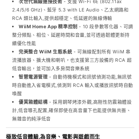
次世代無線連接技術
- 支援 Wi-Fi 6E (802.11ax
動
動
2.4/5/6 GHz)、藍牙 5.3 with LE Audio、乙太網路和
空
空
RCA 類比輸入,提供超穩定、低延遲的無線傳輸
間
間
WiiM Home App 精準控制
- 10 段參數等化器、可調
校
校
整分頻點、相位、延遲時間和音量,並可透過韌體更新持
正
正
續優化性能
RoomFit
RoomFit
完美整合 WiiM 生態系統
- 可無線配對所有 WiiM 串
250W
250W
WiFi
WiFi
流播放器、擴大機和喇叭，也支援第三方設備的 RCA 超
6E
6E
低音輸出，並可加入多房間音樂系統
藍
藍
智慧電源管理
- 自動待機模式和訊號偵測功能,無訊號
牙
牙
時自動進入省電模式,偵測到 RCA 輸入或播放訊號時自動
重
重
喚醒
低
低
優質箱體結構
- 採用鋼琴烤漆外觀,高剛性防震箱體設
音
音
計,低音導孔配置,確保即使在高音量下也能提供無共振、
數
數
無雜音的純淨低音
量
量
減
增
極致低音體驗,為音樂、電影與遊戲而生
少
加