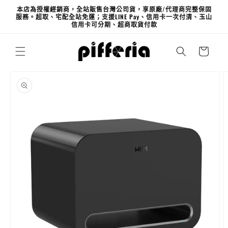
跳至內
本店為授權經銷商，全站販售台灣公司貨，享原廠/代理商完整保固
容
服務。超取、宅配全站免運；支援LINE Pay、信用卡一次付清、玉山
信用卡可分期、超商取貨付款
購
物
車
略過產
品資訊