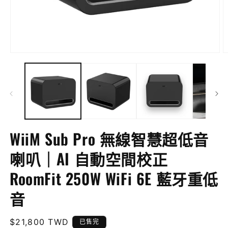
在
互
動
視
窗
中
開
啟
WiiM Sub Pro 無線智慧超低音
多
媒
喇叭｜AI 自動空間校正
體
檔
RoomFit 250W WiFi 6E 藍牙重低
案
1
2
音
定
$21,800 TWD
已售完