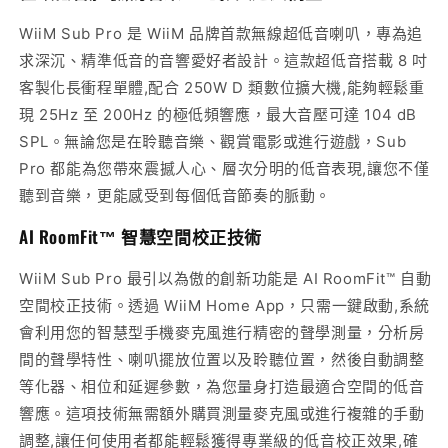
WiiM Sub Pro 是 WiiM 品牌首款無線超低音喇叭，專為追
求深沉、精準低音的音響愛好者設計。這款超低音搭載 8 吋
客製化長衝程單體,配合 250W D 類數位擴大機,能夠輕鬆重
現 25Hz 至 200Hz 的極低頻響應，最大音壓可達 104 dB
SPL。無論您是在聆聽音樂、觀賞電影或進行遊戲，Sub
Pro 都能為您帶來震撼人心、層次分明的低音表現,讓您不僅
聽到音樂，更能感受到每個低音節奏的脈動。
AI RoomFit™ 智慧空間校正技術
WiiM Sub Pro 最引以為傲的創新功能是 AI RoomFit™ 自動
空間校正技術。透過 WiiM Home App，只需一鍵啟動,系統
會利用您的智慧型手機麥克風進行精密的聲學測量，分析房
間的聲學特性、喇叭擺放位置以及聆聽位置，然後自動調整
等化器、相位和延遲參數，為您量身打造最適合空間的低音
響應。這項技術無需額外購買測量麥克風或進行複雜的手動
調整,讓任何使用者都能輕鬆獲得專業級的低音校正效果,確