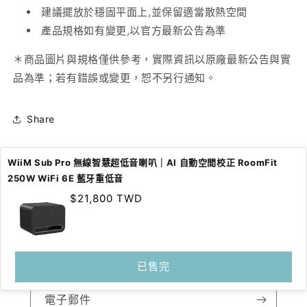
建議擺放於穩固平面上,並保留適當散熱空間
產品規格如有變更,以官方最新公告為準
＊商品圖片與規格僅供參考，實際資訊以原廠最新公告與實
品為準；若有錯誤或變更，恕不另行通知。
Share
WiiM Sub Pro 無線智慧超低音喇叭｜AI 自動空間校正 RoomFit
250W WiFi 6E 藍牙重低音
定
$21,800 TWD
價
訂閱我們的電子郵件
搶先收到新商品系列和專屬優惠的消息。
已售完
電子郵件