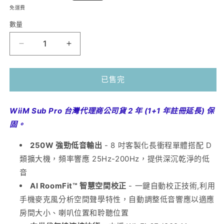
價
免運費
數量
WiiM
WiiM
Sub
Sub
Pro
Pro
已售完
無
無
線
線
智
智
WiiM Sub Pro 台灣代理商公司貨
2 年 (
1+1 年註冊延長) 保
慧
慧
固。
超
超
250W 強勁低音輸出
- 8 吋客製化長衝程單體搭配 D
低
低
類擴大機，頻率響應 25Hz-200Hz，提供深沉乾淨的低
音
音
音
喇
喇
叭
AI RoomFit™ 智慧空間校正
叭
- 一鍵自動校正技術,利用
｜
｜
手機麥克風分析空間聲學特性，自動調整低音響應以適應
AI
AI
房間大小、喇叭位置和聆聽位置
自
自