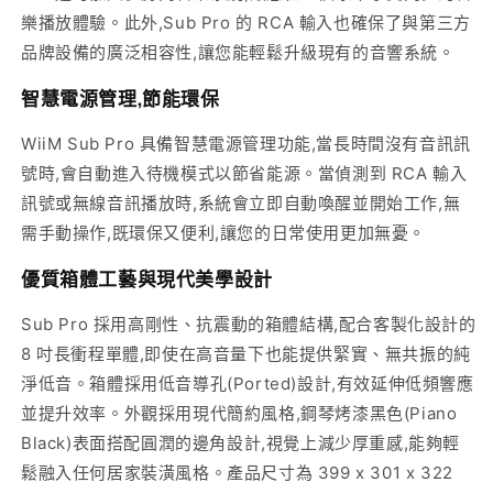
樂播放體驗。此外,Sub Pro 的 RCA 輸入也確保了與第三方
品牌設備的廣泛相容性,讓您能輕鬆升級現有的音響系統。
智慧電源管理,節能環保
WiiM Sub Pro 具備智慧電源管理功能,當長時間沒有音訊訊
號時,會自動進入待機模式以節省能源。當偵測到 RCA 輸入
訊號或無線音訊播放時,系統會立即自動喚醒並開始工作,無
需手動操作,既環保又便利,讓您的日常使用更加無憂。
優質箱體工藝與現代美學設計
Sub Pro 採用高剛性、抗震動的箱體結構,配合客製化設計的
8 吋長衝程單體,即使在高音量下也能提供緊實、無共振的純
淨低音。箱體採用低音導孔(Ported)設計,有效延伸低頻響應
並提升效率。外觀採用現代簡約風格,鋼琴烤漆黑色(Piano
Black)表面搭配圓潤的邊角設計,視覺上減少厚重感,能夠輕
鬆融入任何居家裝潢風格。產品尺寸為 399 x 301 x 322