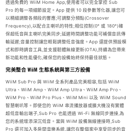
透過免費的 WiiM Home App,使用者可以完全掌控 Sub
Pro 的每一項細節設定。App 提供 10 段參數等化器,讓您可
以精細調整各頻段的響應;可調整分頻點(Crossover
Frequency),以配合主喇叭的特性;相位控制(0° 或 180°)確
保超低音與主喇叭完美同步;延遲時間調整功能可補償音訊傳
輸延遲;音量控制讓您輕鬆調整低音強度。App 還提供預設模
式和即時調音工具,並支援韌體無線更新(OTA),持續為您帶來
新功能和性能優化,確保您的設備始終保持最佳狀態。
完美整合 WiiM 生態系統與第三方設備
WiiM Sub Pro 與 WiiM 全系列產品完美相容,包括 WiiM
Ultra、WiiM Amp、WiiM Amp Ultra、WiiM Amp Pro、
WiiM Pro、WiiM Pro Plus、WiiM Mini 以及 WiiM Sound
智慧喇叭等。即使您的 WiiM 串流播放器或擴大機沒有實體
超低音輸出端子,Sub Pro 也能透過 Wi-Fi 無線同步連接,為
您的系統增添深沉低音。當與 WiiM 設備無線連接時,Sub
Pro 還可加入多房間音樂系統,讓您在整個家中享受同步的音