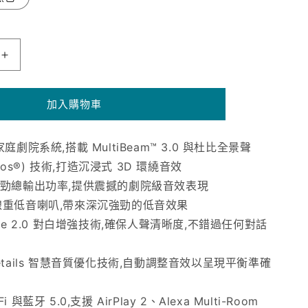
JBL
Bar
500MK2
加入購物車
聲
霸
|
道家庭劇院系統,搭載 MultiBeam™ 3.0 與杜比全景聲
5.1
Atmos®) 技術,打造沉浸式 3D 環繞音效
聲
 強勁總輸出功率,提供震撼的劇院級音效表現
道
|
無線重低音喇叭,帶來深沉強勁的低音效果
750W
oice 2.0 對白增強技術,確保人聲清晰度,不錯過任何對話
大
功
Details 智慧音質優化技術,自動調整音效以呈現平衡準確
率
&amp;
i 與藍牙 5.0,支援 AirPlay 2、Alexa Multi-Room
10