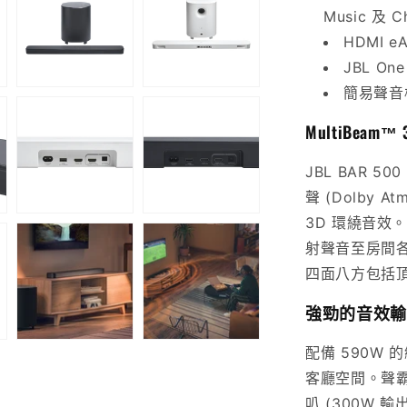
吋
Music 及 Ch
無
HDMI e
線
JBL O
重
簡易聲音
低
MultiBea
音
數
JBL BAR 5
量
聲 (Dolby
減
3D 環繞音效
少
射聲音至房間各
四面八方包括
強勁的音效輸
配備 590W 
客廳空間。聲霸
叭 (300W 