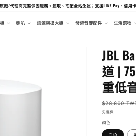
廠/代理商完整保固服務。超取、宅配全站免運；支援LINE Pay、信
機
喇叭
訊源與擴大機
發燒音響配件
生活選物
JBL B
道 | 
重低
定
$28,800 TW
價
免運費
顏色
白色