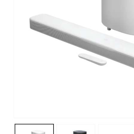
在
互
動