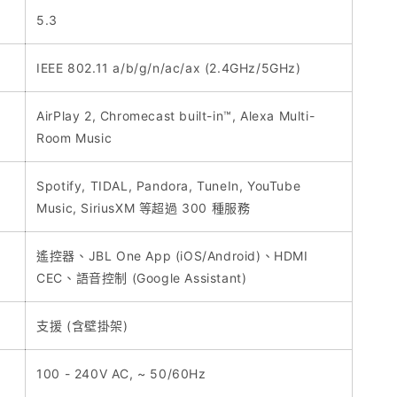
5.3
IEEE 802.11 a/b/g/n/ac/ax (2.4GHz/5GHz)
AirPlay 2, Chromecast built-in™, Alexa Multi-
Room Music
Spotify, TIDAL, Pandora, TuneIn, YouTube
Music, SiriusXM 等超過 300 種服務
遙控器、JBL One App (iOS/Android)、HDMI
CEC、語音控制 (Google Assistant)
支援 (含壁掛架)
100 - 240V AC, ~ 50/60Hz