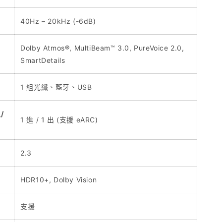
40Hz – 20kHz (-6dB)
Dolby Atmos®, MultiBeam™ 3.0, PureVoice 2.0,
SmartDetails
1 組光纖、藍牙、USB
/
1 進 / 1 出 (支援 eARC)
2.3
HDR10+, Dolby Vision
支援