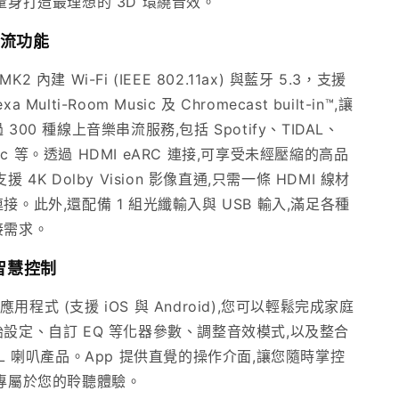
量身打造最理想的 3D 環繞音效。
流功能
 MK2 內建 Wi-Fi (IEEE 802.11ax) 與藍牙 5.3，支援
exa Multi-Room Music 及 Chromecast built-in™,讓
300 種線上音樂串流服務,包括 Spotify、TIDAL、
usic 等。透過 HDMI eARC 連接,可享受未經壓縮的高品
 4K Dolby Vision 影像直通,只需一條 HDMI 線材
接。此外,還配備 1 組光纖輸入與 USB 輸入,滿足各種
接需求。
p 智慧控制
e 應用程式 (支援 iOS 與 Android),您可以輕鬆完成家庭
設定、自訂 EQ 等化器參數、調整音效模式,以及整合
BL 喇叭產品。App 提供直覺的操作介面,讓您隨時掌控
專屬於您的聆聽體驗。