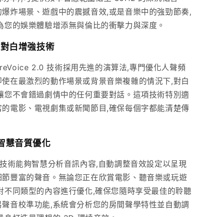
爆炸場景、遊戲中的震撼音效,或是音樂中的強勁節奏,
,為您的娛樂體驗增添無與倫比的衝擊力與深度。
 2.0 對白增強技術
ureVoice 2.0 技術採用先進的演算法,專門優化人聲頻
即使在最激烈的動作場景或背景音樂複雜的情況下,對白
,讓您不會錯過劇情中的任何重要對話。這項技術特別適
富的電影、電視劇集或新聞節目,確保每個字都能清楚傳
ils 智慧音質優化
ails 技術能夠智慧分析音訊內容,自動調整音效設定以呈現
細節豐富的聲音。無論您正在欣賞電影、聽音樂或玩遊
對不同類型的內容進行優化,確保您隨時享受最佳的聆聽
易聲音校準功能,系統會分析您的房間聲學特性並自動調