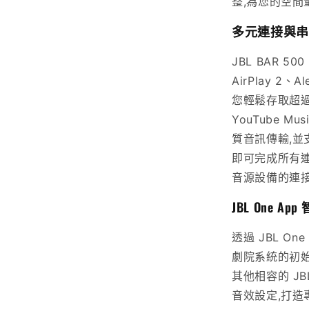
整,為您的空間
多元連接與串
JBL BAR 500
AirPlay 2、Al
您輕鬆存取超過 
YouTube M
質音訊傳輸,並支援
即可完成所有連
音源設備的連
JBL One Ap
透過 JBL On
劇院系統的初始
其他相容的 J
音效設定,打造