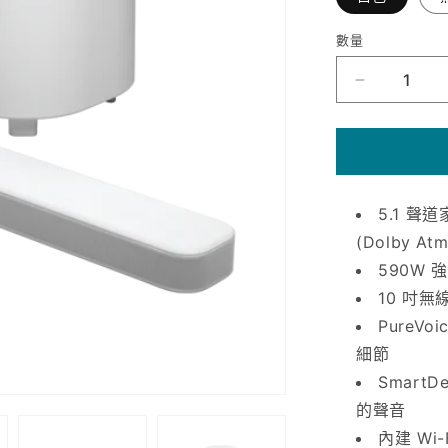
數量
JBL
Bar
500MK2
聲
霸
|
5.1 聲
5.1
(Dolby 
聲
590W
道
|
10 吋
750W
PureV
大
細節
功
Smart
率
的聲音
&amp;
10
內建 Wi-F