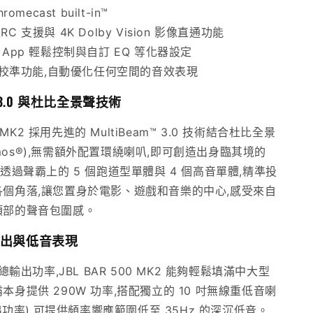
吋
romecast built-in™
無
ARC 支援與 4K Dolby Vision 影像直通功能
線
ne App 輕鬆控制與自訂 EQ 等化器設定
重
校準功能,自動優化任何空間的音效表現
低
m™ 3.0 與杜比全景聲技術
音
數
00 MK2 採用先進的 MultiBeam™ 3.0 技術結合杜比全景
量
 Atmos®),無需額外配置環繞喇叭,即可創造出身臨其境的
增
。透過聲霸上的 5 個跑道型單體與 4 個高音單體,精準投
加
個角落,讓您置身於電影、遊戲和音樂的中心,感受來自
頂部的聲音包圍感。
出與低音表現
的總輸出功率,JBL BAR 500 MK2 能夠輕鬆填滿中大型
本身提供 290W 功率,搭配獨立的 10 吋無線重低音喇
輸出功率),可提供頻率響應範圍低至 35Hz 的深沉低音。