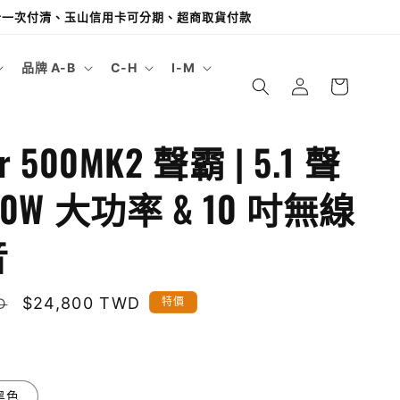
用卡一次付清、玉山信用卡可分期、超商取貨付款
購
品牌 A-B
C-H
I-M
登
物
入
車
ar 500MK2 聲霸 | 5.1 聲
750W 大功率 & 10 吋無線
音
售
$24,800 TWD
D
特價
價
黑色