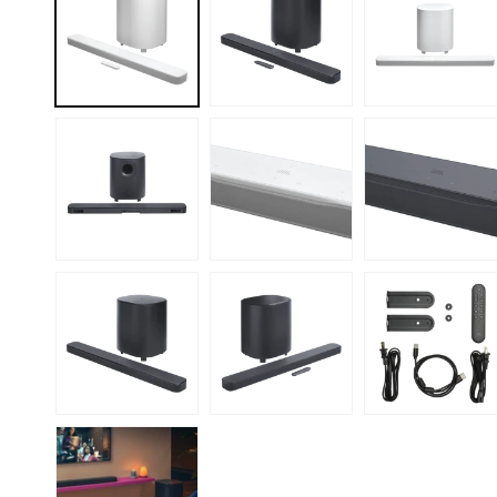
視
窗
中
開
啟
多
媒
體
檔
案
1