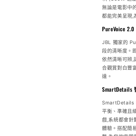
無論是電影中的
都能完美呈現
PureVoice
JBL 獨家的 P
段的清晰度。
依然清晰可辨
合觀賞對白豐
達。
SmartDeta
SmartDet
平衡、準確且
戲,系統都會針
體驗。搭配簡