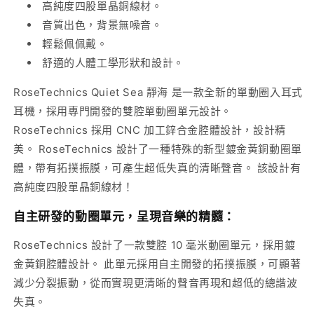
高純度四股單晶銅線材。
數
數
音質出色，背景無噪音。
量
量
輕鬆佩佩戴。
減
增
舒適的人體工學形狀和設計。
少
加
RoseTechnics Quiet Sea 靜海 是一款全新的單動圈入耳式
耳機，採用專門開發的雙腔單動圈單元設計。
RoseTechnics 採用 CNC 加工鋅合金腔體設計，設計精
美。 RoseTechnics 設計了一種特殊的新型鍍金黃銅動圈單
體，帶有拓撲振膜，可產生超低失真的清晰聲音。 該設計有
高純度四股單晶銅線材！
自主研發的動圈單元，呈現音樂的精髓：
RoseTechnics 設計了一款雙腔 10 毫米動圈單元，採用鍍
金黃銅腔體設計。 此單元採用自主開發的拓撲振膜，可顯著
減少分裂振動，從而實現更清晰的聲音再現和超低的總諧波
失真。