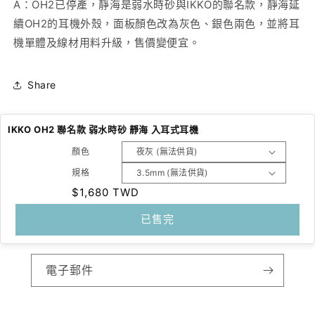
A：OH2已停產，靜海是弱水時砂與IKKO的聯名款，靜海延
續OH2的耳機外殼，面板顏色改為灰色、銀色兩色，並將耳
機單體及線材用料升級，售價變便宜。
Share
IKKO OH2 聯名款 弱水時砂 靜海 入耳式耳機
顏色
規格
訂閱我們的電子郵件
定
$1,680 TWD
價
已售完
搶先收到新商品系列和專屬優惠的消息。
電子郵件