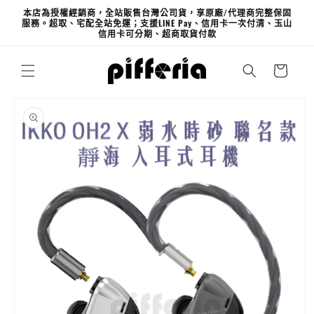
跳至內
本店為授權經銷商，全站販售台灣公司貨，享原廠/代理商完整保固
容
服務。超取、宅配全站免運；支援LINE Pay、信用卡一次付清、玉山
信用卡可分期、超商取貨付款
購
物
車
略過產
品資訊