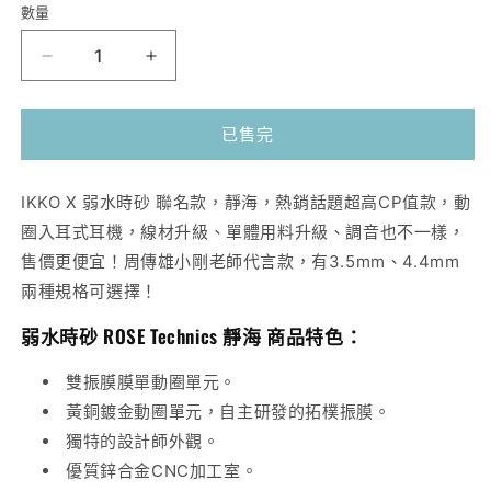
售
售
貨
貨
數量
完
完
或
或
無
無
IKKO
IKKO
法
法
供
供
OH2
OH2
貨
貨
聯
聯
已售完
名
名
款
款
弱
弱
IKKO X 弱水時砂 聯名款，靜海，熱銷話題超高CP值款，動
水
水
圈入耳式耳機，線材升級、單體用料升級、調音也不一樣，
時
時
售價更便宜！周傳雄小剛老師代言款，有3.5mm、4.4mm
砂
砂
兩種規格可選擇！
靜
靜
弱水時砂 ROSE Technics 靜海 商品特色：
海
海
入
入
雙振膜膜單動圈單元。
耳
耳
黃銅鍍金動圈單元，自主研發的拓樸振膜。
式
式
獨特的設計師外觀。
耳
耳
優質鋅合金CNC加工室。
機
機