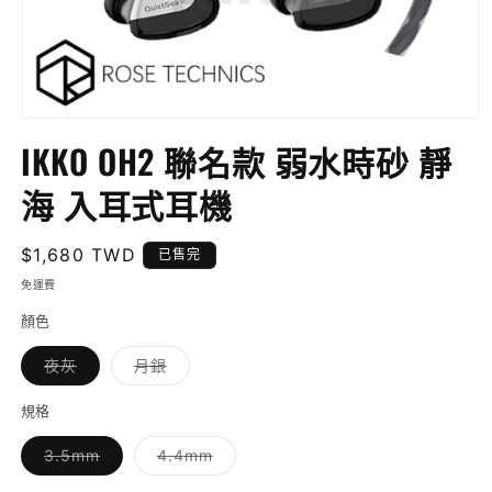
在
IKKO OH2 聯名款 弱水時砂 靜
互
動
海 入耳式耳機
視
窗
中
定
$1,680 TWD
開
已售完
啟
價
免運費
多
媒
顏色
體
檔
子
子
夜灰
月銀
案
類
類
已
已
1
售
售
規格
完
完
或
或
子
子
3.5mm
4.4mm
無
無
類
類
法
法
已
已
供
供