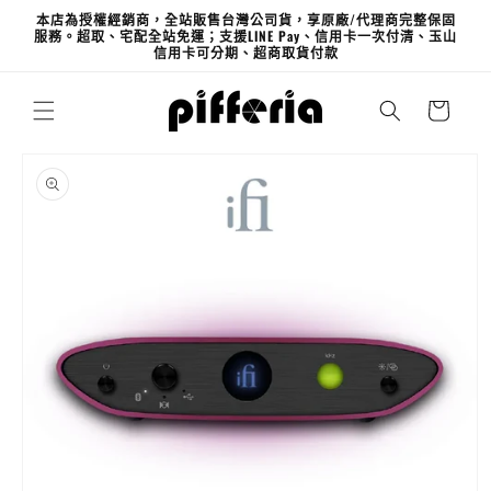
跳至內
本店為授權經銷商，全站販售台灣公司貨，享原廠/代理商完整保固
容
服務。超取、宅配全站免運；支援LINE Pay、信用卡一次付清、玉山
信用卡可分期、超商取貨付款
購
物
車
略過產
品資訊