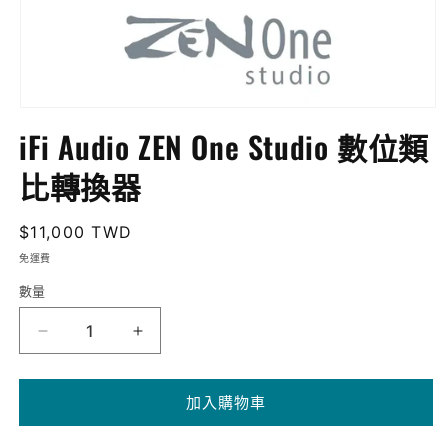
在
iFi Audio ZEN One Studio 數位類
互
動
比轉換器
視
窗
中
定
$11,000 TWD
開
啟
價
免運費
多
媒
數量
體
檔
iFi
iFi
案
Audio
Audio
1
ZEN
ZEN
One
One
加入購物車
Studio
Studio