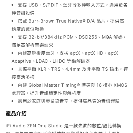
數
數
支援 USB、S/PDIF、藍牙等多種輸入方式，適用於各
位
位
種音訊設備
類
類
搭載 Burr-Brown True Native® D/A 晶片，提供高
比
比
精度的數位轉換
轉
轉
支援 32-bit/384kHz PCM、DSD256、MQA 解碼，
換
換
滿足高解析音樂需求
器
器
內建高解析度藍牙，支援 aptX、aptX HD、aptX
數
數
Adaptive、LDAC、LHDC 等編解碼器
量
量
具備平衡 XLR、TRS、4.4mm 及非平衡 TS 輸出，連
減
增
接靈活多樣
少
加
內建 Global Master Timing® 時鐘與 16 核心 XMOS
處理器，提升音訊穩定性與解析度
適用於家庭與專業錄音室，提供高品質的音訊體驗
產品介紹
iFi Audio ZEN One Studio 是一款先進的數位/類比轉換