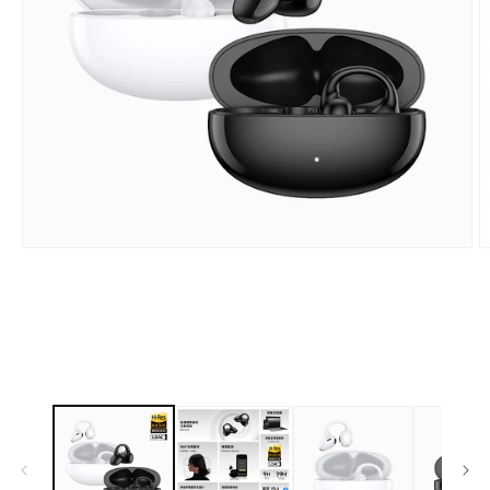
在
互
動
視
窗
中
開
啟
多
媒
體
檔