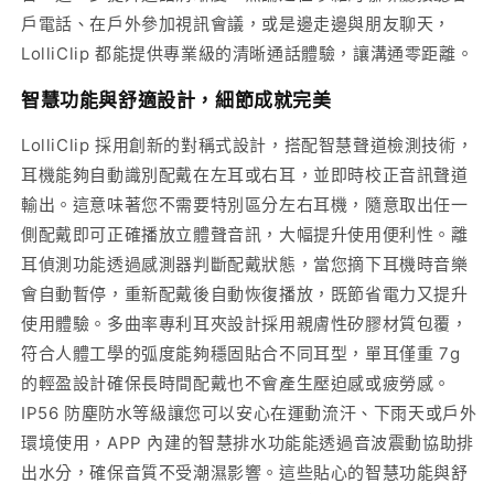
戶電話、在戶外參加視訊會議，或是邊走邊與朋友聊天，
LolliClip 都能提供專業級的清晰通話體驗，讓溝通零距離。
智慧功能與舒適設計，細節成就完美
LolliClip 採用創新的對稱式設計，搭配智慧聲道檢測技術，
耳機能夠自動識別配戴在左耳或右耳，並即時校正音訊聲道
輸出。這意味著您不需要特別區分左右耳機，隨意取出任一
側配戴即可正確播放立體聲音訊，大幅提升使用便利性。離
耳偵測功能透過感測器判斷配戴狀態，當您摘下耳機時音樂
會自動暫停，重新配戴後自動恢復播放，既節省電力又提升
使用體驗。多曲率專利耳夾設計採用親膚性矽膠材質包覆，
符合人體工學的弧度能夠穩固貼合不同耳型，單耳僅重 7g
的輕盈設計確保長時間配戴也不會產生壓迫感或疲勞感。
IP56 防塵防水等級讓您可以安心在運動流汗、下雨天或戶外
環境使用，APP 內建的智慧排水功能能透過音波震動協助排
出水分，確保音質不受潮濕影響。這些貼心的智慧功能與舒