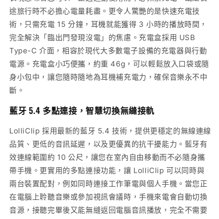
途旅行時不必擔心電量耗盡。更令人驚艷的是快速充電技
術，只需充電 15 分鐘，耳機就能獲得 3 小時的播放時間，
完全解決「臨出門發現沒電」的焦慮。充電盒採用 USB
Type-C 介面，相容於現代大多數電子設備的充電器與行動
電源。充電盒小巧便攜，約重 46g，可以輕鬆放入口袋或隨
身小包中，讓您隨時隨地為耳機補充電力，確保音樂永不中
斷。
藍牙 5.4 多點連接，智慧切換無縫接軌
LolliClip 採用最新的藍牙 5.4 技術，提供更穩定的無線連線
品質、更低的音訊延遲，以及更優異的抗干擾能力。藍牙有
效連線範圍約 10 公尺，讓您在室內自由移動而不必隨身攜
帶手機。更實用的多點連接功能，讓 LolliClip 可以同時與
兩台裝置配對，例如同時連接工作筆電與個人手機。當您正
在電腦上聆聽音樂或參加視訊會議時，手機來電會自動切換
音源，接聽完畢後又能無縫返回電腦音訊播放，完全不需要