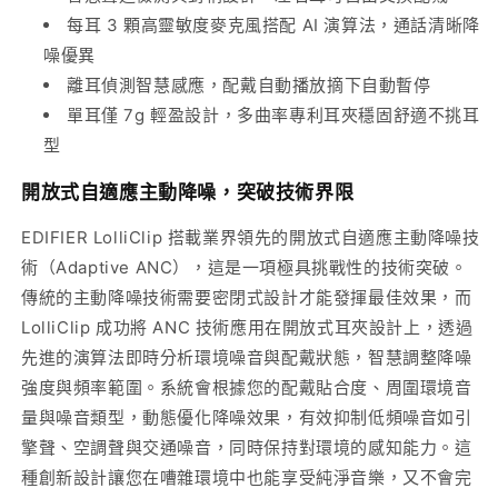
測
測
每耳 3 顆高靈敏度麥克風搭配 AI 演算法，通話清晰降
數
數
噪優異
量
量
離耳偵測智慧感應，配戴自動播放摘下自動暫停
減
增
單耳僅 7g 輕盈設計，多曲率專利耳夾穩固舒適不挑耳
少
加
型
開放式自適應主動降噪，突破技術界限
EDIFIER LolliClip 搭載業界領先的開放式自適應主動降噪技
術（Adaptive ANC），這是一項極具挑戰性的技術突破。
傳統的主動降噪技術需要密閉式設計才能發揮最佳效果，而
LolliClip 成功將 ANC 技術應用在開放式耳夾設計上，透過
先進的演算法即時分析環境噪音與配戴狀態，智慧調整降噪
強度與頻率範圍。系統會根據您的配戴貼合度、周圍環境音
量與噪音類型，動態優化降噪效果，有效抑制低頻噪音如引
擎聲、空調聲與交通噪音，同時保持對環境的感知能力。這
種創新設計讓您在嘈雜環境中也能享受純淨音樂，又不會完