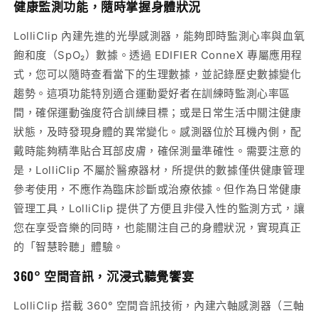
健康監測功能，隨時掌握身體狀況
LolliClip 內建先進的光學感測器，能夠即時監測心率與血氧
飽和度（SpO₂）數據。透過 EDIFIER ConneX 專屬應用程
式，您可以隨時查看當下的生理數據，並記錄歷史數據變化
趨勢。這項功能特別適合運動愛好者在訓練時監測心率區
間，確保運動強度符合訓練目標；或是日常生活中關注健康
狀態，及時發現身體的異常變化。感測器位於耳機內側，配
戴時能夠精準貼合耳部皮膚，確保測量準確性。需要注意的
是，LolliClip 不屬於醫療器材，所提供的數據僅供健康管理
參考使用，不應作為臨床診斷或治療依據。但作為日常健康
管理工具，LolliClip 提供了方便且非侵入性的監測方式，讓
您在享受音樂的同時，也能關注自己的身體狀況，實現真正
的「智慧聆聽」體驗。
360° 空間音訊，沉浸式聽覺饗宴
LolliClip 搭載 360° 空間音訊技術，內建六軸感測器（三軸