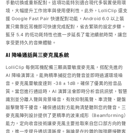
手動切換或重新配對。這項功能特別適合現代多裝置使用環
境，大幅提升工作效率與使用便利性。此外，LolliClip 還支
援 Google Fast Pair 快速配對功能，Android 6.0 以上裝
置只需靠近耳機即可快速完成配對，省去繁瑣的設定步驟。
藍牙 5.4 的低功耗特性也進一步延長了電池續航時間，讓您
享受更持久的音樂體驗。
AI 降噪通話與三麥克風系統
LolliClip 每側耳機配備三顆高靈敏度麥克風，搭配先進的
AI 降噪演算法，能夠精準捕捉您的聲音並即時過濾環境噪
音。麥克風靈敏度達到 -38 ± 1dB，確保了優異的拾音品
質。當您進行通話時，AI 演算法會即時分析音訊訊號，智慧
識別並分離人聲與背景噪音，有效抑制風聲、車流聲、鍵盤
敲擊聲等干擾音，確保通話對方能夠清楚聽到您的聲音。三
麥克風陣列設計提供了更精準的波束成形（Beamforming）
能力，定向收音技術讓麥克風主要拾取來自您口部方向的聲
音，進一步提升通話清晰度。無論是在吵雜的咖啡廳接聽客