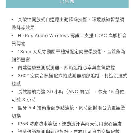
已售完
放
放
式
式
耳
耳
突破性開放式自適應主動降噪技術，環境感知智慧調
夾
夾
整降噪效果
耳
耳
Hi-Res Audio Wireless 認證，支援 LDAC 高解析音
機
機
訊傳輸
｜
｜
13mm 大尺寸動圈單體搭配定向聲學技術，音質飽滿
主
主
細節豐富
動
動
內建健康監測感測器，即時追蹤心率與血氧數據
降
降
360° 空間音訊搭配六軸感測器頭部追蹤，打造沉浸式
噪
噪
聽感
ANC
ANC
長效續航力達 39 小時（ANC 關閉），快充 15 分鐘
心
心
可聽 3 小時
率
率
藍牙 5.4 技術搭配多點連接，同時配對兩台裝置無縫
血
血
切換
氧
氧
IP56 防塵防水等級，運動流汗與雨天使用安心無虞
監
監
智慧聲道檢測與對稱設計，左右耳可自由交換配戴