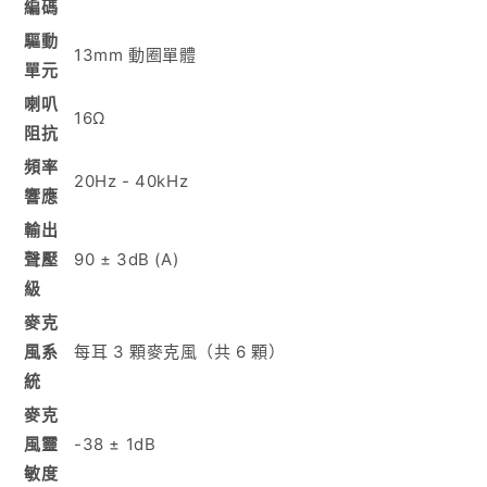
編碼
驅動
13mm 動圈單體
單元
喇叭
16Ω
阻抗
頻率
20Hz - 40kHz
響應
輸出
聲壓
90 ± 3dB (A)
級
麥克
風系
每耳 3 顆麥克風（共 6 顆）
統
麥克
風靈
-38 ± 1dB
敏度