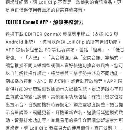
適設計細節，讓 LolliClip 不僅是一款優秀的音訊產品，更
是真正懂得使用者需求的智慧穿戴裝置。
EDIFIER ConneX APP，解鎖完整潛力
透過下載 EDIFIER ConneX 專屬應用程式（支援 iOS 與
Android 系統），您可以解鎖 LolliClip 的所有進階功能。
APP 提供多組預設 EQ 等化器選項，包括「經典」、「低音
增強」、「人聲」、「高音增強」與「空間音訊」等模式，
讓您根據不同音樂類型或個人喜好快速切換音效風格。您可
以自訂觸控操作設定，將雙擊與三擊手勢指派為不同功能，
例如播放控制、ANC 模式切換、語音助理啟動等。APP 還
提供詳細的健康監測數據顯示與記錄功能，讓您追蹤心率與
血氧數值的變化趨勢。其他實用功能包括：尋找耳機定位發
出提示音、自動關機計時器設定、觸控靈敏度調整、語音提
示音量調整、韌體更新、耳機重新命名、遊戲低延遲模式啟
動、智慧排水功能等。直覺易用的操作介面讓您輕鬆掌控所
有設定，讓 LolliClip 發揮最大的使用價值，真正做到「一