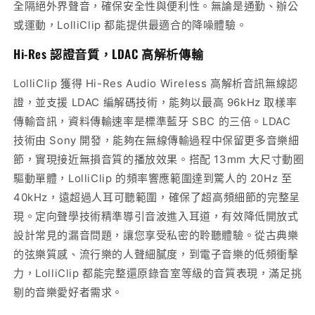
全隔絕外界聲音，確保安全性與便利性。無論是通勤、辦公
或運動，LolliClip 都能提供最適合的降噪體驗。
Hi-Res 認證音質，LDAC 高解析傳輸
LolliClip 獲得 Hi-Res Audio Wireless 高解析音訊無線認
證，並支援 LDAC 編解碼技術，能夠以最高 96kHz 取樣率
傳輸音訊，資料傳輸速率是標準藍牙 SBC 的三倍。LDAC
技術由 Sony 開發，能夠在無線傳輸過程中保留更多音樂細
節，實現接近無損音質的播放效果。搭配 13mm 大尺寸動圈
驅動單體，LolliClip 的頻率響應範圍達到驚人的 20Hz 至
40kHz，遠超過人耳可聽範圍，確保了超高頻細節的完整呈
現。定向聲學技術精準導引音波進入耳道，有效降低開放式
設計常見的漏音問題，讓您享受私密的聆聽體驗。從古典樂
的弦樂質感、流行樂的人聲細膩度，到電子音樂的低頻衝擊
力，LolliClip 都能完整還原錄音室等級的音質表現，滿足挑
剔的音樂愛好者需求。