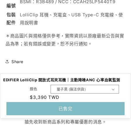
BSMI：R3B489 / NCC：CCAH25LP5440T9
編號
包裝
LolliClip 耳機、充電盒、USB Type-C 充電線、使
配件
用說明書
＊商品圖片與規格僅供參考，實際資訊以原廠最新公告與實
品為準；若有錯誤或變更，恕不另行通知。
Share
EDIFIER LolliClip 開放式耳夾耳機｜主動降噪ANC 心率血氧監測
顏色
定
$3,390 TWD
訂閱我們的電子郵件
價
已售完
搶先收到新商品系列和專屬優惠的消息。