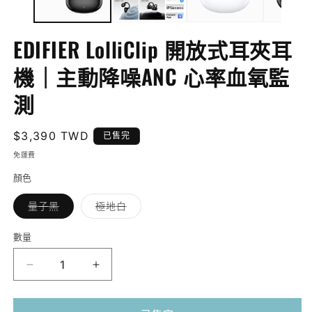
案
1
2
EDIFIER LolliClip 開放式耳夾耳
機｜主動降噪ANC 心率血氧監
測
定
$3,390 TWD
已售完
價
免運費
顏色
子
子
量子黑
極地白
類
類
已
已
售
售
數量
完
完
或
或
無
無
EDIFIER
EDIFIER
法
法
供
供
LolliClip
LolliClip
貨
貨
開
開