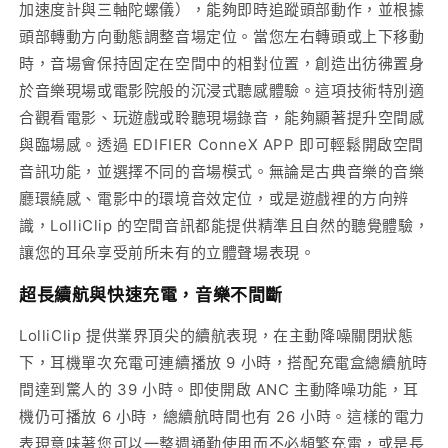
加速度計與三軸陀螺儀），能夠即時追蹤頭部動作，並根據
頭部轉動方向動態調整音場定位。當您左右轉頭或上下移動
時，音場會保持固定在空間中的相對位置，創造出彷彿置身
於音樂現場或電影院般的沉浸式聽感體驗。這項技術特別適
合觀看電影、玩遊戲或聆聽現場錄音，能夠顯著提升空間感
與臨場感。透過 EDIFIER ConneX APP 即可輕鬆開啟空間
音訊功能，並選擇不同的音場模式。無論是古典音樂的音樂
廳環繞感、電影中的環境音效定位，或是遊戲裡的方向辨
識，LolliClip 的空間音訊都能提供精準且自然的聽覺體驗，
讓您的耳朵享受前所未有的立體聲場表現。
超長續航與快速充電，音樂不間斷
LolliClip 提供業界頂尖的續航表現，在主動降噪關閉狀態
下，耳機單次充電可連續播放 9 小時，搭配充電盒總續航時
間達到驚人的 39 小時。即使開啟 ANC 主動降噪功能，耳
機仍可播放 6 小時，總續航時間也有 26 小時。這樣的電力
表現意味著您可以一整週通勤使用而不必頻繁充電，或是長